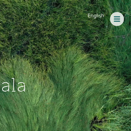
English
ala