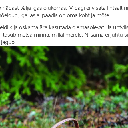
hädast välja igas olukorras. Midagi ei visata lihtsalt 
mõeldud, igal asjal paadis on oma koht ja mõte.
leidlik ja oskama ära kasutada olemasolevat. Ja ühtvi
al tasub metsa minna, millal merele. Niisama ei juhtu s
 jagub.