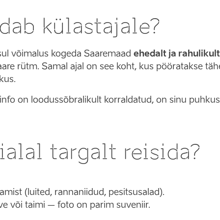
dab külastajale?
 sul võimalus kogeda Saaremaad
ehedalt ja rahulikult
re rütm. Samal ajal on see koht, kus pööratakse tähel
kus.
a info on loodussõbralikult korraldatud, on sinu pu
alal targalt reisida?
lamist (luited, rannaniidud, pesitsusalad).
e või taimi – foto on parim suveniir.