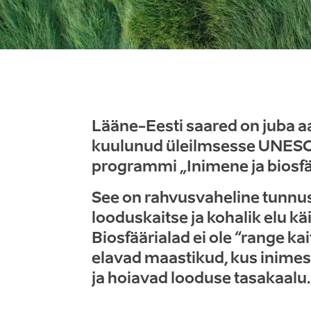
Lääne-Eesti saared on juba a
kuulunud üleilmsesse UNESCO
programmi „Inimene ja biosfä
See on rahvusvaheline tunnus
looduskaitse ja kohalik elu k
Biosfäärialad ei ole “range kai
elavad maastikud
, kus inime
ja hoiavad looduse tasakaalu.