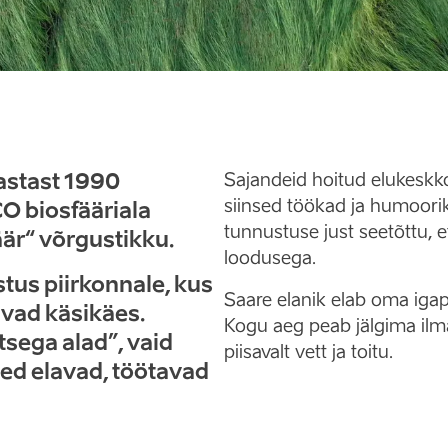
astast 1990
Sajandeid hoitud elukeskko
siinsed töökad ja humoorik
 biosfääriala
tunnustuse just seetõttu, 
är“ võrgustikku.
loodusega.
tus piirkonnale, kus
Saare elanik elab oma igap
äivad käsikäes
.
Kogu aeg peab jälgima ilma
tsega alad”, vaid
piisavalt vett ja toitu.
sed elavad, töötavad