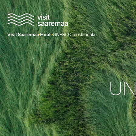
Visit Saaremaa
Hooli
UNESCO biosfääriala
UN