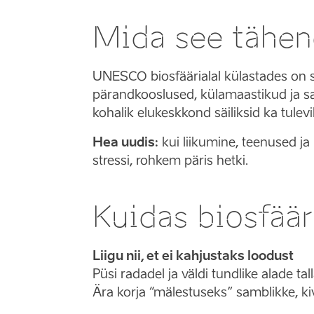
Mida see tähen
UNESCO biosfäärialal külastades on
pärandkooslused, külamaastikud ja saa
kohalik elukeskkond säiliksid ka tulevi
Hea uudis:
kui liikumine, teenused j
stressi, rohkem päris hetki.
Kuidas biosfääri
Liigu nii, et ei kahjustaks loodust
Püsi radadel ja väldi tundlike alade tal
Ära korja “mälestuseks” samblikke, kiv