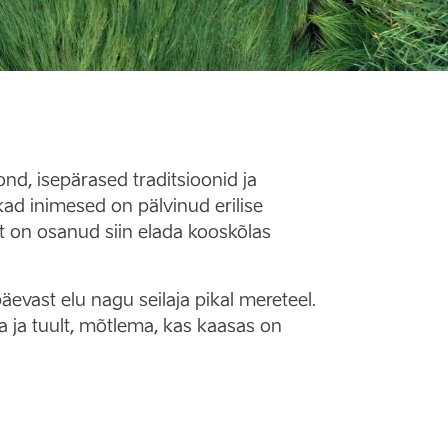
nd, isepärased traditsioonid ja
ad inimesed on pälvinud erilise
et on osanud siin elada kooskõlas
äevast elu nagu seilaja pikal mereteel.
 ja tuult, mõtlema, kas kaasas on