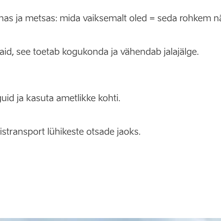
nnas ja metsas: mida vaiksemalt oled = seda rohkem n
tjaid, see toetab kogukonda ja vähendab jalajälge.
guid ja kasuta ametlikke kohti.
ühistransport lühikeste otsade jaoks.