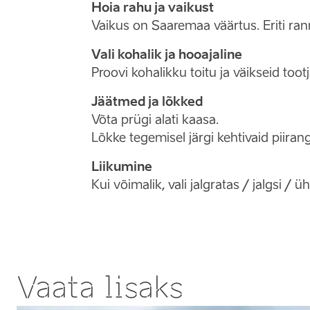
Hoia rahu ja vaikust
Vaikus on Saaremaa väärtus. Eriti ra
Vali kohalik ja hooajaline
Proovi kohalikku toitu ja väikseid too
Jäätmed ja lõkked
Võta prügi alati kaasa.
Lõkke tegemisel järgi kehtivaid piiran
Liikumine
Kui võimalik, vali jalgratas / jalgsi / 
Vaata lisaks